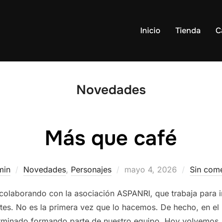
Inicio
Tienda
C
Novedades
Más que café
Publicado
min
Novedades
,
Personajes
mayo 4, 2026
Sin come
el
colaborando con la asociación ASPANRI, que trabaja para in
es. No es la primera vez que lo hacemos. De hecho, en el
terminado formando parte de nuestro equipo. Hoy volvemos