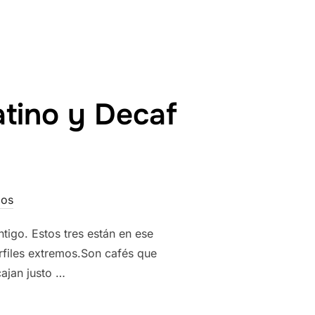
atino y Decaf
ios
igo. Estos tres están en ese
rfiles extremos.Son cafés que
ajan justo …
I, TIERRA PLATINO Y DECAF AGUA CLARA.»