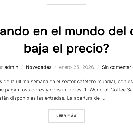
ando en el mundo del 
baja el precio?
Publicado
or
admin
Novedades
enero 25, 2026
Sin comentari
el
as de la última semana en el sector cafetero mundial, con es
 que pagan tostadores y consumidores. 1. World of Coffee Sa
están disponibles las entradas. La apertura de …
«QUÉ ESTÁ PASANDO EN EL 
LEER MÁS