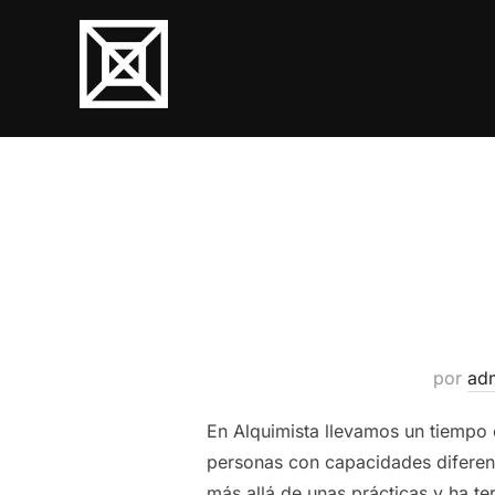
Saltar
al
contenido
por
ad
En Alquimista llevamos un tiempo 
personas con capacidades diferent
más allá de unas prácticas y ha 