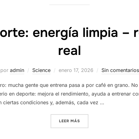
orte: energía limpia – 
real
Publicado
por
admin
Science
enero 17, 2026
Sin comentarios
el
ro: mucha gente que entrena pasa a por café en grano. No e
rio en deporte: mejora el rendimiento, ayuda a entrenar co
 ciertas condiciones y, además, cada vez …
«CAFÉ Y DEPORTE: ENERGÍA
LEER MÁS