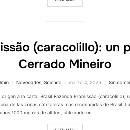
LEER MÁS
issão (caracolillo): un
Cerrado Mineiro
Publicado
dmin
Novedades
,
Science
marzo 4, 2026
Sin comen
el
rigen a la carta: Brasil Fazenda Promissão (caracolillo), 
 una de las zonas cafetaleras más reconocidas de Brasil. La
 unos 1000 metros de altitud, utilizando un …
«BRASIL PROMISSÃO (CARA