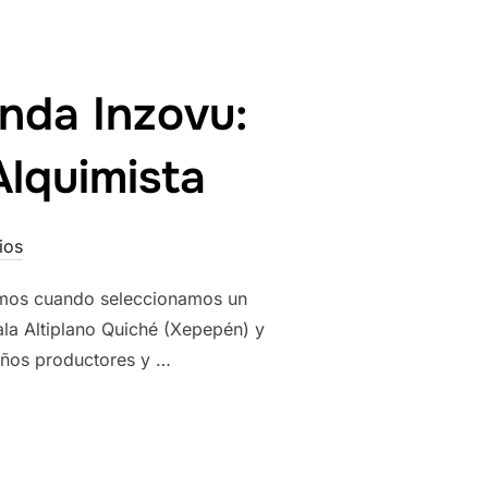
nda Inzovu:
Alquimista
ios
camos cuando seleccionamos un
ala Altiplano Quiché (Xepepén) y
eños productores y …
ICHÉ Y RUANDA INZOVU: DOS NUEVOS CAFÉS DE ORIGEN EN AL