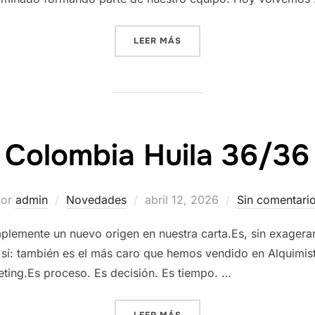
«MÁS QUE CAFÉ»
LEER MÁS
Colombia Huila 36/36
Publicado
por
admin
Novedades
abril 12, 2026
Sin comentari
el
plemente un nuevo origen en nuestra carta.Es, sin exagera
 sí: también es el más caro que hemos vendido en Alquimist
ting.Es proceso. Es decisión. Es tiempo. …
«COLOMBIA HUILA 36/36»