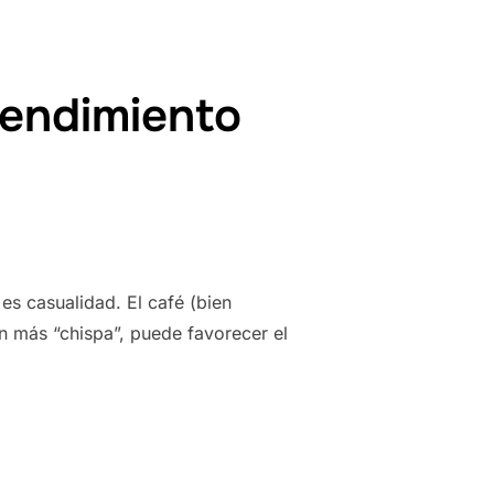
rendimiento
s casualidad. El café (bien
n más “chispa”, puede favorecer el
 LIMPIA – RENDIMIENTO REAL»