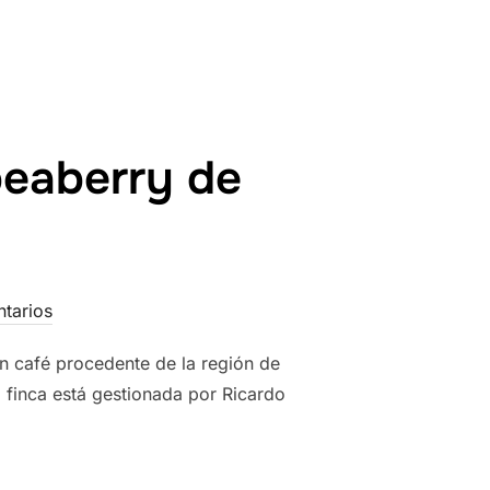
 peaberry de
tarios
un café procedente de la región de
 finca está gestionada por Ricardo
COLILLO): UN PEABERRY DE CERRADO MINEIRO»