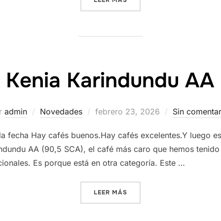
LEER MÁS
Kenia Karindundu AA
Publicado
r
admin
Novedades
febrero 23, 2026
Sin comentar
el
la fecha Hay cafés buenos.Hay cafés excelentes.Y luego es
dundu AA (90,5 SCA), el café más caro que hemos tenido e
cionales. Es porque está en otra categoría. Este …
«KENIA KARINDUNDU AA»
LEER MÁS