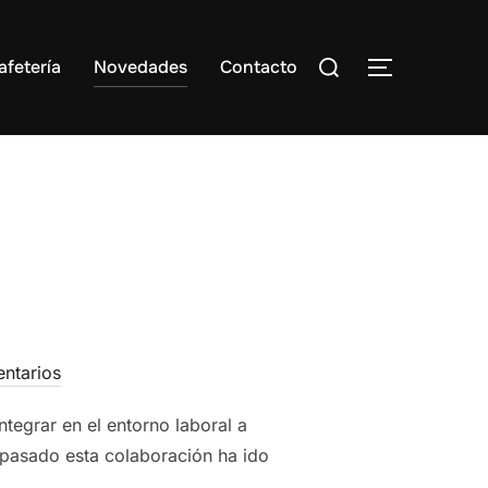
Buscar:
afetería
Novedades
Contacto
ALTERNAR
ntarios
tegrar en el entorno laboral a
 pasado esta colaboración ha ido
 …