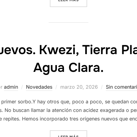
LEER MÁS
uevos. Kwezi, Tierra Pl
Agua Clara.
Publicado
or
admin
Novedades
marzo 20, 2026
Sin comentar
el
 primer sorbo.Y hay otros que, poco a poco, se quedan cont
. No buscan llamar la atención con acidez exagerada o pe
e repites. Hemos incorporado tres orígenes nuevos que enc
«TRES CAFÉS NUEVOS. KWEZ