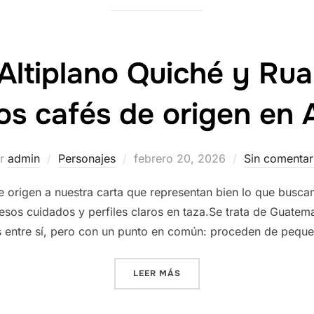
Altiplano Quiché y Rua
s cafés de origen en 
Publicado
or
admin
Personajes
febrero 20, 2026
Sin comentar
el
 origen a nuestra carta que representan bien lo que bus
cesos cuidados y perfiles claros en taza.Se trata de Guatem
os entre sí, pero con un punto en común: proceden de pequ
«GUATEMALA ALTIPLANO QU
LEER MÁS