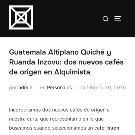
Saltar
al
Buscar:
ALTERN
contenido
Guatemala Altiplano Quiché y
Ruanda Inzovu: dos nuevos cafés
de origen en Alquimista
Publicado
por
admin
en
Personajes
en
febrero 20, 2026
el
Incorporamos dos nuevos cafés de origen a
nuestra carta que representan bien lo que
buscamos cuando seleccionamos un café:
buen