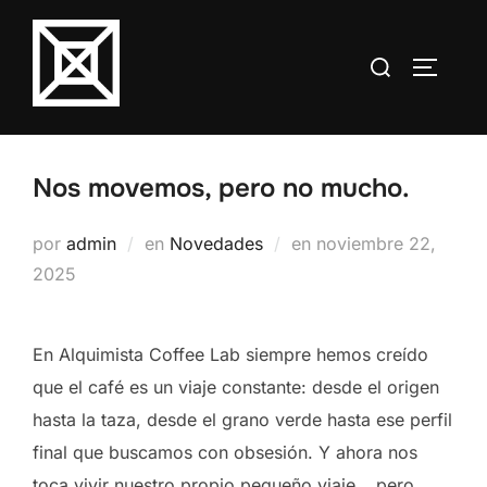
Saltar
al
Buscar:
ALTERN
contenido
Nos movemos, pero no mucho.
Publicado
por
admin
en
Novedades
en
noviembre 22,
el
2025
En Alquimista Coffee Lab siempre hemos creído
que el café es un viaje constante: desde el origen
hasta la taza, desde el grano verde hasta ese perfil
final que buscamos con obsesión. Y ahora nos
toca vivir nuestro propio pequeño viaje… pero