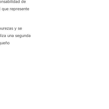
onsabilidad de
l que represente
purezas y se
liza una segunda
equeño