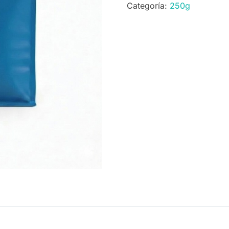
Categoría:
250g
cantidad