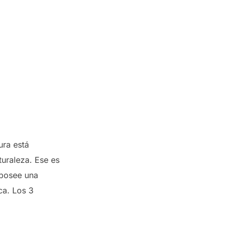
ura está
turaleza. Ese es
 posee una
ca. Los 3